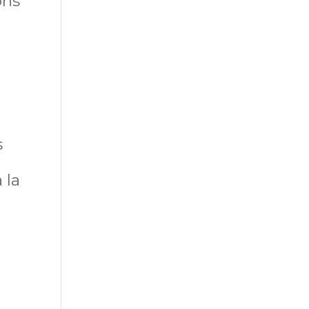
ons
s
 la