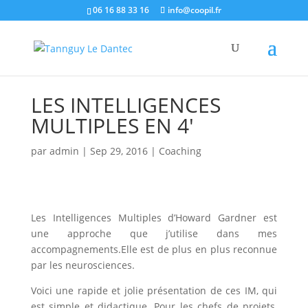
06 16 88 33 16
info@coopil.fr
LES INTELLIGENCES
MULTIPLES EN 4′
par
admin
|
Sep 29, 2016
|
Coaching
Les Intelligences Multiples d’Howard Gardner est
une approche que j’utilise dans mes
accompagnements.Elle est de plus en plus reconnue
par les neurosciences.
Voici une rapide et jolie présentation de ces IM, qui
est simple et didactique. Pour les chefs de projets,