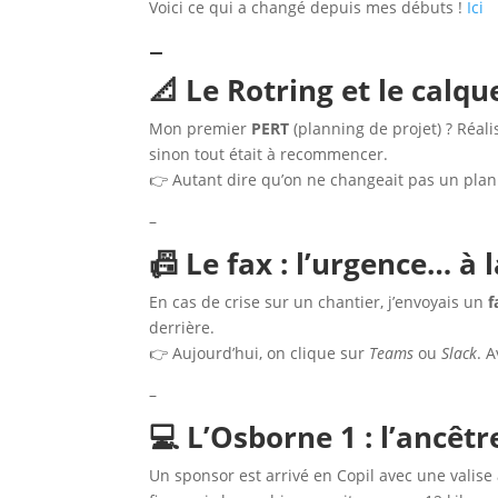
Voici ce qui a changé depuis mes débuts !
Ici
–
📐 Le Rotring et le calqu
Mon premier
PERT
(planning de projet) ? Réali
sinon tout était à recommencer.
👉 Autant dire qu’on ne changeait pas un plann
–
📠 Le fax : l’urgence… à 
En cas de crise sur un chantier, j’envoyais un
f
derrière.
👉 Aujourd’hui, on clique sur
Teams
ou
Slack
. 
–
💻 L’Osborne 1 : l’ancêt
Un sponsor est arrivé en Copil avec une valise