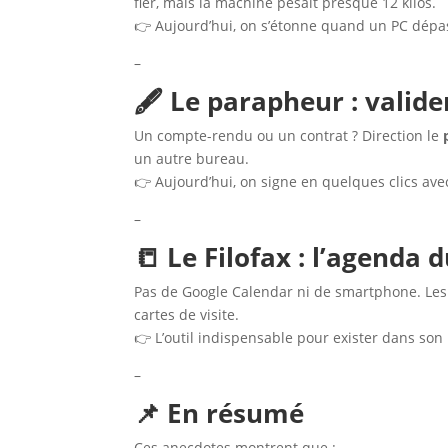
fier, mais la machine pesait presque 12 kilos.
👉 Aujourd’hui, on s’étonne quand un PC dépas
–
🖋️ Le parapheur : valide
Un compte-rendu ou un contrat ? Direction le
un autre bureau.
👉 Aujourd’hui, on signe en quelques clics av
–
📒 Le Filofax : l’agenda 
Pas de Google Calendar ni de smartphone. Les 
cartes de visite.
👉 L’outil indispensable pour exister dans son 
–
📌 En résumé
Ces anecdotes montrent que :