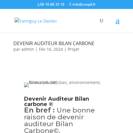
06 16 88 33 16
info@coopil.fr
DEVENIR AUDITEUR BILAN CARBONE
par
admin
|
Fév 16, 2024
|
Projet
Devenir Auditeur Bilan
carbone
©
En bref :
Une bonne
raison de devenir
auditeur Bilan
Carbone
©
.