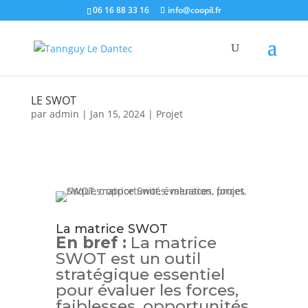
06 16 88 33 16
info@coopil.fr
LE SWOT
par
admin
|
Jan 15, 2024
|
Projet
La matrice SWOT
En bref :
La matrice
SWOT est un outil
stratégique essentiel
pour évaluer les forces,
faiblesses, opportunités