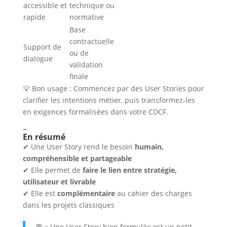
accessible et
technique ou
rapide
normative
Base
contractuelle
Support de
ou de
dialogue
validation
finale
💡 Bon usage : Commencez par des User Stories pour
clarifier les intentions métier, puis transformez-les
en exigences formalisées dans votre CDCF.
–
En résumé
✔ Une User Story rend le besoin
humain,
compréhensible et partageable
✔ Elle permet de
faire le lien entre stratégie,
utilisateur et livrable
✔ Elle est
complémentaire
au cahier des charges
dans les projets classiques
💬 « Une User Story bien formulée est un petit