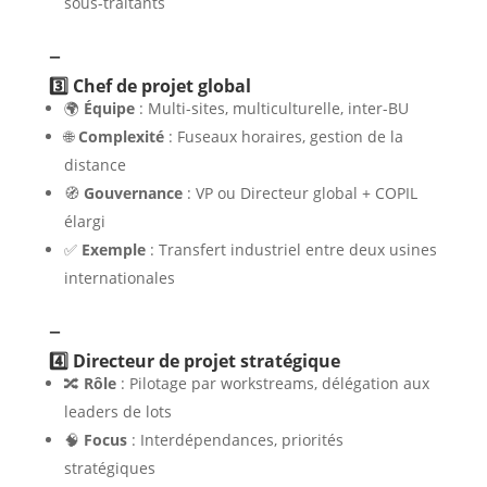
sous-traitants
–
3️⃣ Chef de projet global
🌍
Équipe
: Multi-sites, multiculturelle, inter-BU
🌐
Complexité
: Fuseaux horaires, gestion de la
distance
🧭
Gouvernance
: VP ou Directeur global + COPIL
élargi
✅
Exemple
: Transfert industriel entre deux usines
internationales
–
4️⃣ Directeur de projet stratégique
🔀
Rôle
: Pilotage par workstreams, délégation aux
leaders de lots
🧠
Focus
: Interdépendances, priorités
stratégiques