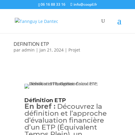
06 16 88 33 16
info@coopil.fr
DEFINITION ETP
par
admin
|
Jan 21, 2024
|
Projet
Définition ETP
En bref :
Découvrez la
définition et l’approche
d’évaluation financière
d’un ETP (Équivalent
Temps Plein), un