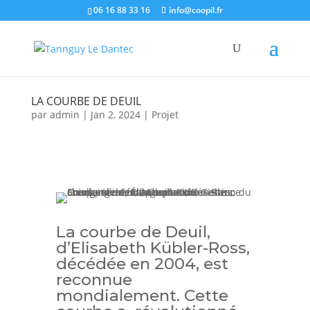
06 16 88 33 16
info@coopil.fr
LA COURBE DE DEUIL
par
admin
|
Jan 2, 2024
|
Projet
La courbe de Deuil,
d’Elisabeth Kübler-Ross,
décédée en 2004, est
reconnue
mondialement. Cette