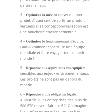
de vie meilleur.
3 – 𝐎𝐩𝐭𝐢𝐦𝐢𝐬𝐞𝐫 𝐥𝐚 𝐦𝐢𝐬𝐞 𝐞𝐧 œ𝐮𝐯𝐫𝐞 de mon
projet. A quoi sert de sortir un produit
vertueux si sa conception/réalisation est
une boucherie environnementale.
4 – 𝐎𝐩𝐭𝐢𝐦𝐢𝐬𝐞𝐫 𝐥𝐞 𝐟𝐨𝐧𝐜𝐭𝐢𝐨𝐧𝐧𝐞𝐦𝐞𝐧𝐭 𝐝’𝐞́𝐪𝐮𝐢𝐩𝐞.
Faut-il vraiment construire une équipe
mondiale et faire voyager tout ce petit
monde ?
5 – 𝐑𝐞́𝐩𝐨𝐧𝐝𝐫𝐞 𝐚𝐮𝐱 𝐚𝐬𝐩𝐢𝐫𝐚𝐭𝐢𝐨𝐧𝐬 𝐝𝐞𝐬 𝐞́𝐪𝐮𝐢𝐩𝐢𝐞𝐫𝐬
sensibles aux enjeux environnementaux.
Les projets ne sont pas en dehors du
monde.
6 – 𝐑𝐞́𝐩𝐨𝐧𝐝𝐫𝐞 𝐚̀ 𝐮𝐧𝐞 𝐨𝐛𝐥𝐢𝐠𝐚𝐭𝐢𝐨𝐧 𝐥𝐞́𝐠𝐚𝐥𝐞.
Aujourd’hui, les entreprises des plus de
500 ETP doivent faire ce BC. On imagine
bien qu’on va poser la question très