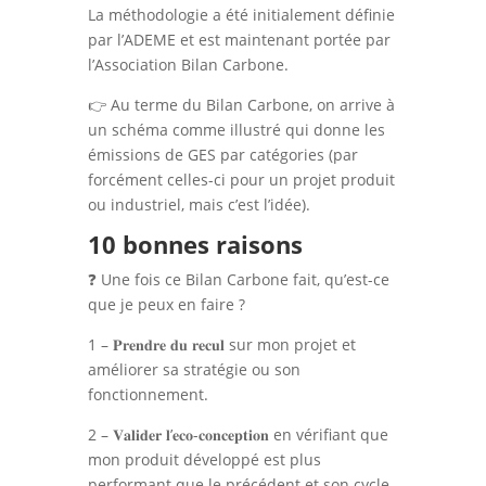
La méthodologie a été initialement définie
par l’ADEME et est maintenant portée par
l’Association Bilan Carbone.
👉 Au terme du Bilan Carbone, on arrive à
un schéma comme illustré qui donne les
émissions de GES par catégories (par
forcément celles-ci pour un projet produit
ou industriel, mais c’est l’idée).
10 bonnes raisons
❓ Une fois ce Bilan Carbone fait, qu’est-ce
que je peux en faire ?
1 – 𝐏𝐫𝐞𝐧𝐝𝐫𝐞 𝐝𝐮 𝐫𝐞𝐜𝐮𝐥 sur mon projet et
améliorer sa stratégie ou son
fonctionnement.
2 – 𝐕𝐚𝐥𝐢𝐝𝐞𝐫 𝐥’𝐞𝐜𝐨-𝐜𝐨𝐧𝐜𝐞𝐩𝐭𝐢𝐨𝐧 en vérifiant que
mon produit développé est plus
performant que le précédent et son cycle