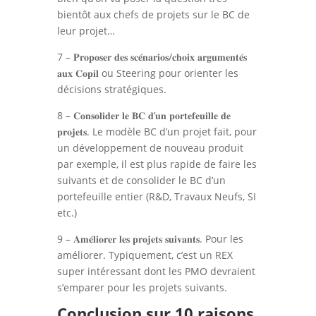
bientôt aux chefs de projets sur le BC de
leur projet…
7 – 𝐏𝐫𝐨𝐩𝐨𝐬𝐞𝐫 𝐝𝐞𝐬 𝐬𝐜𝐞́𝐧𝐚𝐫𝐢𝐨𝐬/𝐜𝐡𝐨𝐢𝐱 𝐚𝐫𝐠𝐮𝐦𝐞𝐧𝐭𝐞́𝐬
𝐚𝐮𝐱 𝐂𝐨𝐩𝐢𝐥 ou Steering pour orienter les
décisions stratégiques.
8 – 𝐂𝐨𝐧𝐬𝐨𝐥𝐢𝐝𝐞𝐫 𝐥𝐞 𝐁𝐂 𝐝’𝐮𝐧 𝐩𝐨𝐫𝐭𝐞𝐟𝐞𝐮𝐢𝐥𝐥𝐞 𝐝𝐞
𝐩𝐫𝐨𝐣𝐞𝐭𝐬. Le modèle BC d’un projet fait, pour
un développement de nouveau produit
par exemple, il est plus rapide de faire les
suivants et de consolider le BC d’un
portefeuille entier (R&D, Travaux Neufs, SI
etc.)
9 – 𝐀𝐦𝐞́𝐥𝐢𝐨𝐫𝐞𝐫 𝐥𝐞𝐬 𝐩𝐫𝐨𝐣𝐞𝐭𝐬 𝐬𝐮𝐢𝐯𝐚𝐧𝐭𝐬. Pour les
améliorer. Typiquement, c’est un REX
super intéressant dont les PMO devraient
s’emparer pour les projets suivants.
Conclusion sur 10 raisons