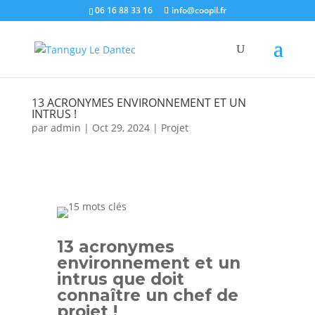
06 16 88 33 16
info@coopil.fr
13 ACRONYMES ENVIRONNEMENT ET UN
INTRUS !
par
admin
|
Oct 29, 2024
|
Projet
13 acronymes
environnement et un
intrus que doit
connaître un chef de
projet !