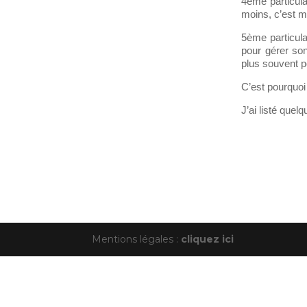
4ème particula
moins, c’est m
5ème particul
pour gérer son
plus souvent p
C’est pourquoi
J’ai listé que
Mentions légales :
cliquez ici