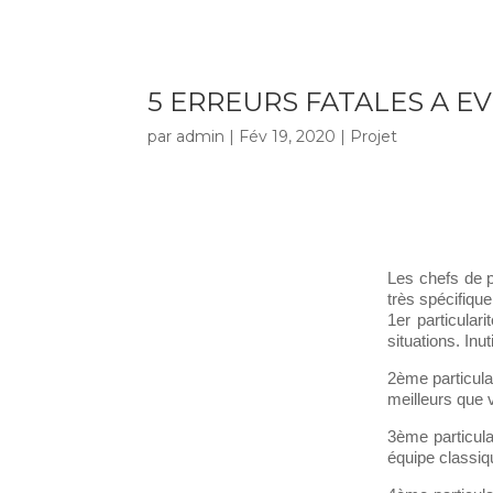
06 16 88 33 16
info@coopil.fr
5 ERREURS FATALES A EV
par
admin
|
Fév 19, 2020
|
Projet
Les chefs de p
très spécifique
1er particula
situations. Inu
2ème particula
meilleurs que v
3ème particula
équipe classiq