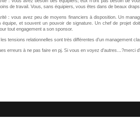
rité : Vous avez besoin des équipiers; eux n’ont pas besoin de vou
oins de travail. Vous, sans équipiers, vous êtes dans de beaux draps
arité : vous avez peu de moyens financiers à disposition. Un manag
 équipe, et souvent un pouvoir de signature. Un chef de projet do
our tout engagement a son sponsor.
 les tensions relationnelles sont très différentes d’un management cla
lques erreurs à ne pas faire en pj. Si vous en voyez d’autres…?merci 