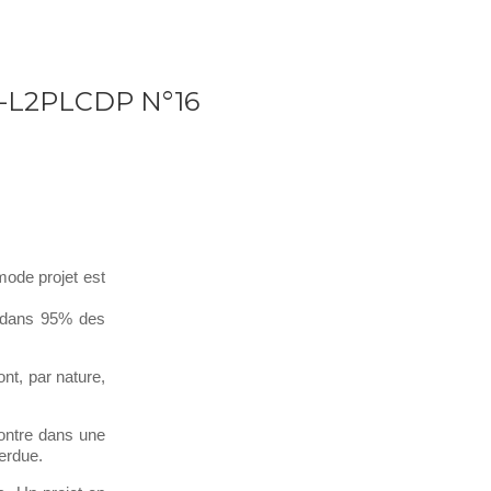
PT+
PM 360
Blog
Newsletter
Contact
-L2PLCDP N°16
mode projet est
t dans 95% des
nt, par nature,
montre dans une
erdue.