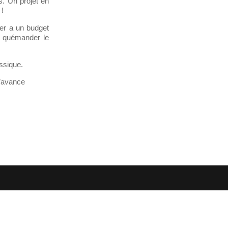
s. Un projet en
 !
er a un budget
it quémander le
ssique.
d’avance